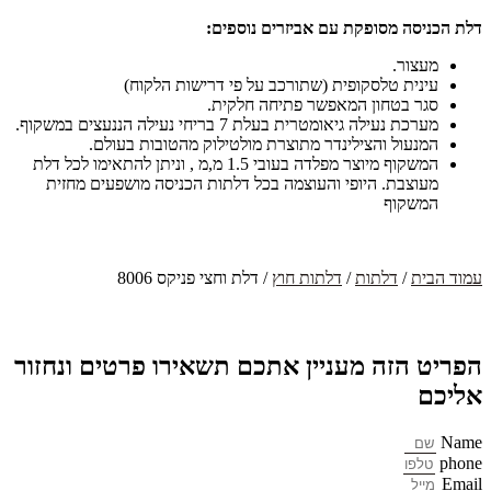
דלת הכניסה מסופקת עם אביזרים נוספים:
מעצור.
עינית טלסקופית (שתורכב על פי דרישות הלקוח)
סגר בטחון המאפשר פתיחה חלקית.
מערכת נעילה גיאומטרית בעלת 7 בריחי נעילה הננעצים במשקוף.
המנעול והצילינדר מתוצרת מולטילוק מהטובות בעולם.
המשקוף מיוצר מפלדה בעובי 1.5 מ,מ , וניתן להתאימו לכל דלת
מעוצבת. היופי והעוצמה בכל דלתות הכניסה מושפעים מחזית
המשקוף
עמוד הבית
/
דלתות
/
דלתות חוץ
/ דלת וחצי פניקס 8006
הפריט הזה מעניין אתכם תשאירו פרטים ונחזור
אליכם
Name
phone
Email