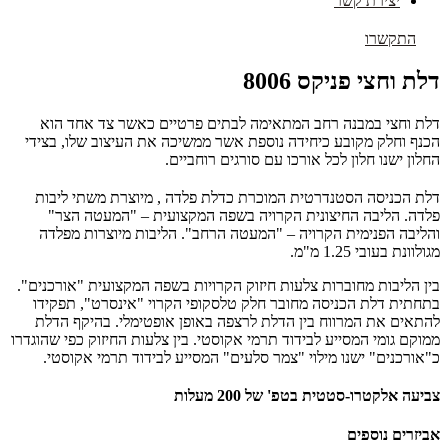
יצירת קשר
התקשרו
דלת וחצי פניקס 8006
דלת וחצי במבנה רחב המתאימה לבתים פרטיים כאשר צד אחד הוא
הכנף וחלק מקובע כיחידה נוספת אשר ממשיכה את העיצוב שלו, בצידי
החלון ישנו חלון לכל אורכו עם סורגים רוחביים.
דלת הכניסה הסטנדרטית המוכרת כדלת פלדה , מיוצרת משתי ליבות
פלדה. הליבה החיצונית הקרויה בשפה המקצועית – "המעטה הצר"
והליבה הפנימית הקרויה – "המעטה הרחב". הליבות מיוצרות מפלדה
מגולוונת בעובי 1.25 מ"מ.
בין הליבות מחוברות צלעות חיזוק הקרויות בשפה המקצועית "אורכנים".
בתחתית דלת הכניסה מחובר חלק טלסקופי הקרוי "אינסרט", תפקידו
להתאים את המרווח בין הדלת לרצפה באופן אופטימלי. בהיקף הדלת
ממוקם גומי המסייע לבידוד תרמי אקוסטי. בין צלעות החיזוק כפי שהוגדרו
כ"אורכנים" ישנו מילוי "צמר סלעים" המסייע לבידוד תרמי אקוסטי.
צביעה אלקטרו-סטטית בטפ' של 200 מעלות
אביזרים נוספים