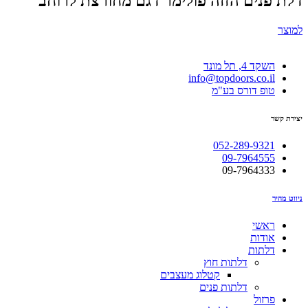
דלת פנים הזזה פולימר דגם מחורצת לרוחב
למוצר
השקד 4, תל מונד
info@topdoors.co.il
טופ דורס בע"מ
יצירת קשר
052-289-9321
09-7964555
09-7964333
ניווט מהיר
ראשי
אודות
דלתות
דלתות חוץ
קטלוג מעצבים
דלתות פנים
פרזול