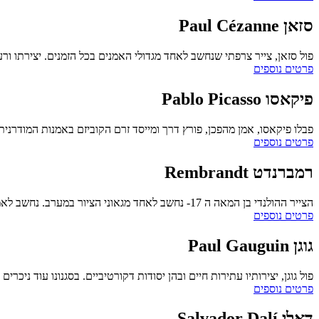
סזאן
Paul Cézanne
פול סזאן, צייר צרפתי שנחשב לאחד מגדולי האמנים בכל הזמנים. יצירתו ורע
פרטים נוספים
פיקאסו
Pablo Picasso
פבלו פיקאסו, אמן מהפכן, פורץ דרך ומייסד זרם הקוביזם באמנות המודרנית
פרטים נוספים
רמברנדט
Rembrandt
הצייר ההולנדי בן המאה ה 17- נחשב לאחד מגאוני הציור במערב. נחשב לאמן האור וידע לעבוד עם אור וצל בצורה מופלאה וגאונית.
פרטים נוספים
גוגן
Paul Gauguin
פול גוגן, יצירותיו עתירות חיים ובהן יסודות דקורטיביים. בסגנונו עוד ניכר
פרטים נוספים
דאלי
Salvador Dalí